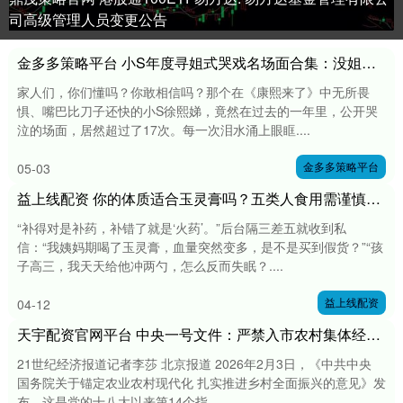
司高级管理人员变更公告
金多多策略平台 小S年度寻姐式哭戏名场面合集：没姐护着的日子，没底气了
家人们，你们懂吗？你敢相信吗？那个在《康熙来了》中无所畏
惧、嘴巴比刀子还快的小S徐熙娣，竟然在过去的一年里，公开哭
泣的场面，居然超过了17次。每一次泪水涌上眼眶....
金多多策略平台
05-03
益上线配资 你的体质适合玉灵膏吗？五类人食用需谨慎，副作用不得不防
“补得对是补药，补错了就是‘火药’。”后台隔三差五就收到私
信：“我姨妈期喝了玉灵膏，血量突然变多，是不是买到假货？”“孩
子高三，我天天给他冲两勺，怎么反而失眠？....
益上线配资
04-12
天宇配资官网平台 中央一号文件：严禁入市农村集体经营性建设用地用于建设商品住房
21世纪经济报道记者李莎 北京报道 2026年2月3日，《中共中央
国务院关于锚定农业农村现代化 扎实推进乡村全面振兴的意见》发
布。这是党的十八大以来第14个指....