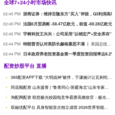
全球7×24小时市场快讯
02:43 PM
京鼎下半财年净利润9.839亿元台币。
京鼎下半财年净利润9.839亿元台币。
02:43 PM
国际石油开发帝石（INPEX）高管：
02:43 PM
北京利尔：
02:42 PM
中际旭创成交额达500亿元
8月7日下午，中际旭创成交额达500亿元，现跌4.08%。
02:42 PM
纽约期银突破64美元/盎司，日内涨3.91%。
纽约期银突破64美元/盎司，日
配资炒股平台 直播
365配资APP下载 “大明战神”被俘，于谦施计让瓦剌吃瘪，
同花顺配资 山东援青 | “鲁青同心·医暖海北”山东专家公益
淘配网配资 联想极光校园电竞争霸赛高燃收官：极光外设沉浸游戏
双融优配平台 具身智能首次独立成馆 2026世界智能产业博览